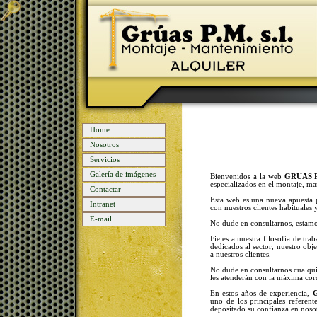
Home
Nosotros
Servicios
Galería de imágenes
Bienvenidos a la web
GRUAS P.
especializados en el montaje, ma
Contactar
Esta web es una nueva apuesta p
Intranet
con nuestros clientes habituales
E-mail
No dude en consultarnos, estamo
Fieles a nuestra filosofía de tr
dedicados al sector, nuestro obj
a nuestros clientes.
No dude en consultarnos cualqui
les atenderán con la máxima cord
En estos años de experiencia,
G
uno de los principales referent
depositado su confianza en noso